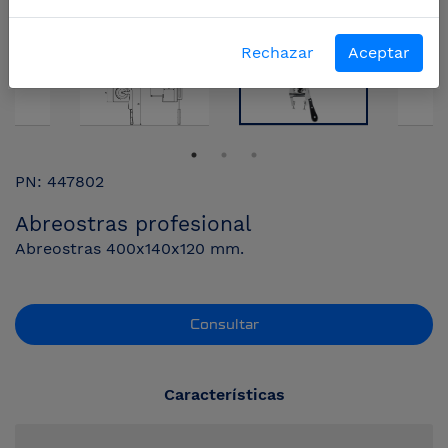
Rechazar
Aceptar
PN: 447802
Abreostras profesional
Abreostras 400x140x120 mm.
Consultar
Características