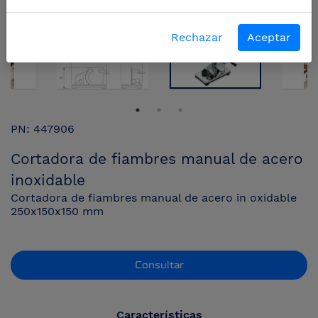
Rechazar
Aceptar
PN: 447906
Cortadora de fiambres manual de acero
inoxidable
Cortadora de fiambres manual de acero in oxidable
250x150x150 mm
Consultar
Características