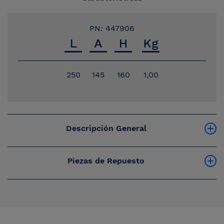
PN: 447906
250
145
160
1,00
Descripción General
Piezas de Repuesto