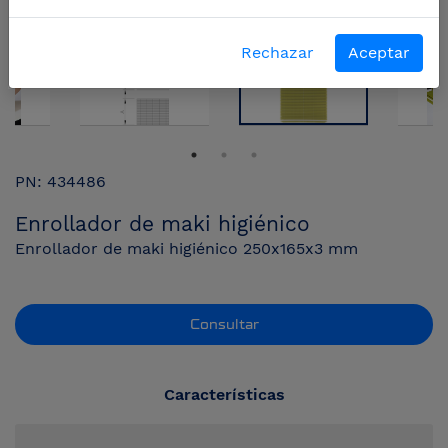
Rechazar
Aceptar
PN: 434486
Enrollador de maki higiénico
Enrollador de maki higiénico 250x165x3 mm
Consultar
Características