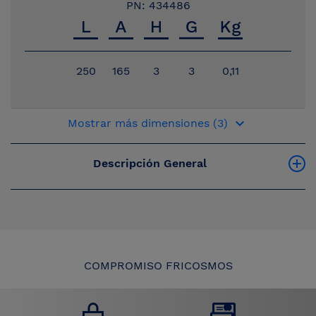
PN: 434486
250
165
3
3
0,11
keyboard_arrow_down
Mostrar más dimensiones (3)
Descripción General
COMPROMISO FRICOSMOS