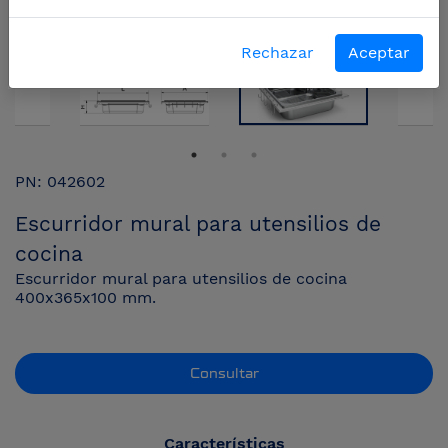
Rechazar
Aceptar
PN: 042602
Escurridor mural para utensilios de
cocina
Escurridor mural para utensilios de cocina
400x365x100 mm.
Consultar
Características