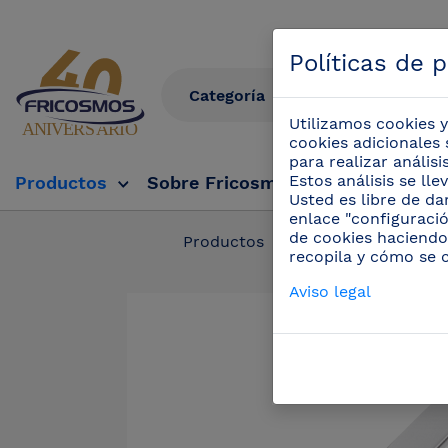
Políticas de 
Utilizamos cookies y
cookies adicionales 
para realizar anális
Estos análisis se ll
Productos
Sobre Fricosmos
Fricosmos Tv
Usted es libre de da
enlace "configuració
de cookies haciendo
Productos
/
Cuchillos prof
recopila y cómo se 
Aviso legal