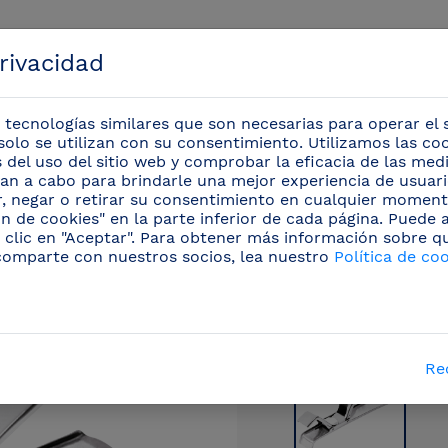
privacidad
 tecnologías similares que son necesarias para operar el s
solo se utilizan con su consentimiento. Utilizamos las co
is del uso del sitio web y comprobar la eficacia de las me
evan a cabo para brindarle una mejor experiencia de usuario
Eventos
r, negar o retirar su consentimiento en cualquier moment
n de cookies" en la parte inferior de cada página. Puede
 clic en "Aceptar". Para obtener más información sobre q
esionales
/
Utensilios para pizzería
(21)
/
Pinza par
comparte con nuestros socios, lea nuestro
Política de co
Re