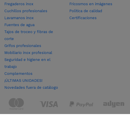
Fregaderos inox
Fricosmos en imágenes
Cuchillos profesionales
Política de calidad
Lavamanos inox
Certificaciones
Fuentes de agua
Tajos de troceo y fibras de
corte
Grifos profesionales
Mobiliario inox profesional
Seguridad e higiene en el
trabajo
Complementos
¡ÚLTIMAS UNIDADES!
Novedades fuera de catálogo