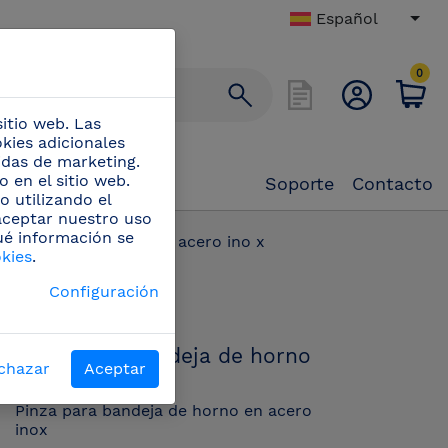
Español
0
itio web. Las
okies adicionales
didas de marketing.
 en el sitio web.
Soporte
Contacto
o utilizando el
 aceptar nuestro uso
ué información se
a bandeja de horno en acero ino x
okies
.
PN:
Configuración
440714
Pinza para bandeja de horno
chazar
Aceptar
en acero ino x
Pinza para bandeja de horno en acero
inox