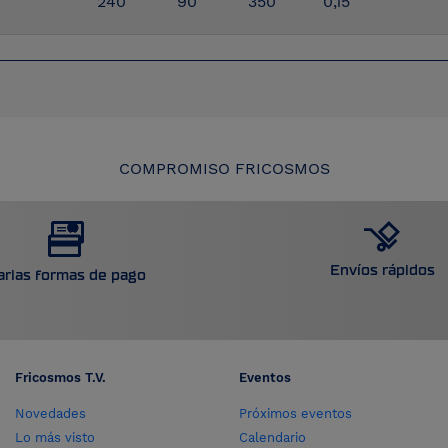
240
90
350
0,15
COMPROMISO FRICOSMOS
Envíos rápidos
arias formas de pago
Fricosmos T.V.
Eventos
Novedades
Próximos eventos
Lo más visto
Calendario