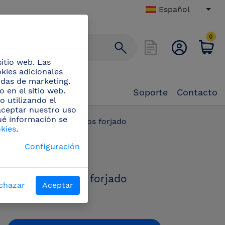
Español
0
itio web. Las
okies adicionales
didas de marketing.
 en el sitio web.
Soporte
Contacto
o utilizando el
 aceptar nuestro uso
ué información se
(42)
/
Corta mariscos forjado
okies
.
PN:
Configuración
440018
Corta mariscos forjado
chazar
Aceptar
Corta-mariscos