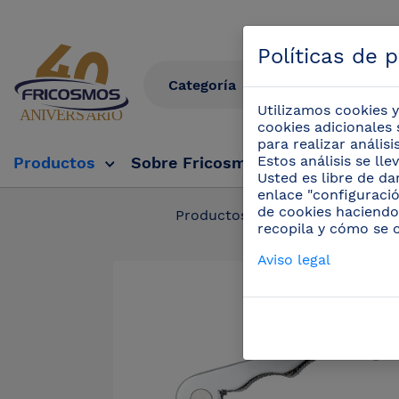
Políticas de 
Utilizamos cookies y
cookies adicionales 
para realizar anális
Estos análisis se ll
Productos
Sobre Fricosmos
Fricosmos Tv
Usted es libre de da
enlace "configuració
de cookies haciendo
Productos
/
Cuchillos pro
recopila y cómo se 
Aviso legal