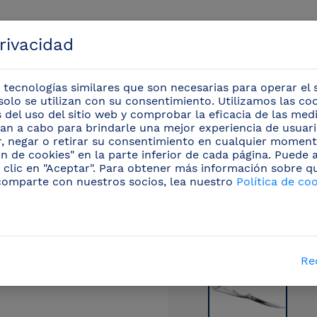
privacidad
 tecnologías similares que son necesarias para operar el s
solo se utilizan con su consentimiento. Utilizamos las co
is del uso del sitio web y comprobar la eficacia de las me
evan a cabo para brindarle una mejor experiencia de usuario
Eventos
r, negar o retirar su consentimiento en cualquier moment
n de cookies" en la parte inferior de cada página. Puede
 clic en "Aceptar". Para obtener más información sobre q
fesionales
/
Utensilios para Servicio de mesa y barra
comparte con nuestros socios, lea nuestro
Política de co
Re