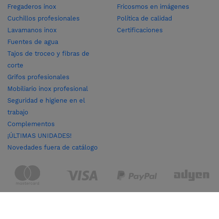
Fregaderos inox
Fricosmos en imágenes
Cuchillos profesionales
Política de calidad
Lavamanos inox
Certificaciones
Fuentes de agua
Tajos de troceo y fibras de
corte
Grifos profesionales
Mobiliario inox profesional
Seguridad e higiene en el
trabajo
Complementos
¡ÚLTIMAS UNIDADES!
Novedades fuera de catálogo