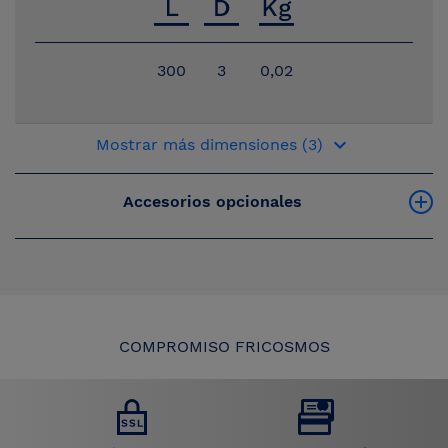
300
3
0,02
keyboard_arrow_down
Mostrar más dimensiones (3)
Accesorios opcionales
COMPROMISO FRICOSMOS