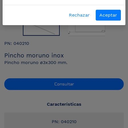
Rechazar
Aceptar
PN: 040210
Pincho moruno inox
Pincho moruno ø3x300 mm.
Consultar
Características
PN: 040210