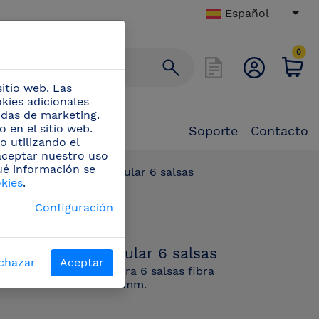
Español
0
itio web. Las
okies adicionales
didas de marketing.
 en el sitio web.
Soporte
Contacto
o utilizando el
 aceptar nuestro uso
ué información se
)
/
Salsera rectangular 6 salsas
okies
.
PN:
Configuración
434418
Salsera rectangular 6 salsas
chazar
Aceptar
Tabla rectangular para 6 salsas fibra
blanca 300x200x20 mm.