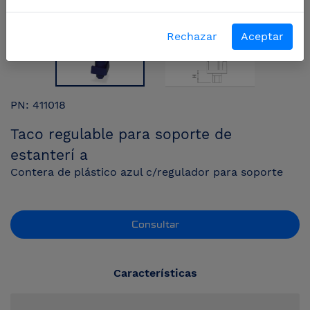
Rechazar
Aceptar
PN: 411018
Taco regulable para soporte de
estanterí a
Contera de plástico azul c/regulador para soporte
Consultar
Características