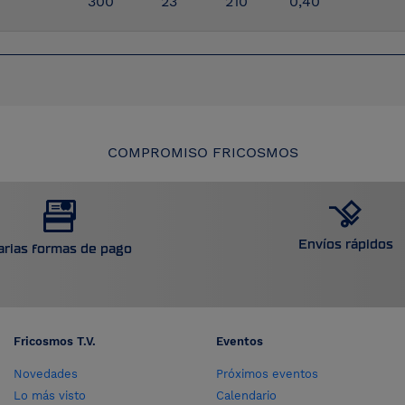
300
23
210
0,40
COMPROMISO FRICOSMOS
Envíos rápidos
arias formas de pago
Fricosmos T.V.
Eventos
Novedades
Próximos eventos
Lo más visto
Calendario