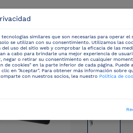
privacidad
 tecnologías similares que son necesarias para operar el s
solo se utilizan con su consentimiento. Utilizamos las co
is del uso del sitio web y comprobar la eficacia de las me
evan a cabo para brindarle una mejor experiencia de usuario
Eventos
r, negar o retirar su consentimiento en cualquier moment
n de cookies" en la parte inferior de cada página. Puede
 clic en "Aceptar". Para obtener más información sobre q
as inox
/
Estante inox mural
(17)
/
Cartela abatibl
comparte con nuestros socios, lea nuestro
Política de co
Re