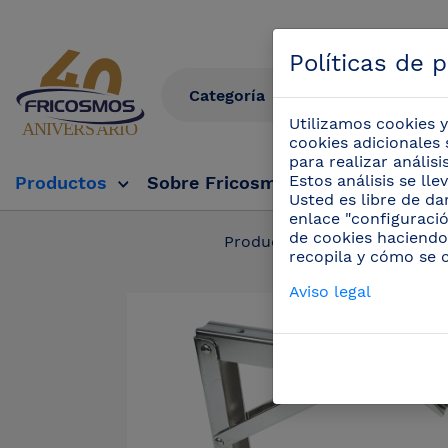
Políticas de 
Utilizamos cookies y
cookies adicionales 
para realizar anális
Estos análisis se ll
Productos
Sobre Fricosmos
Fricosmos Tv
Usted es libre de da
enlace "configuració
de cookies haciendo
Productos
/
Estanterí
recopila y cómo se 
Aviso legal