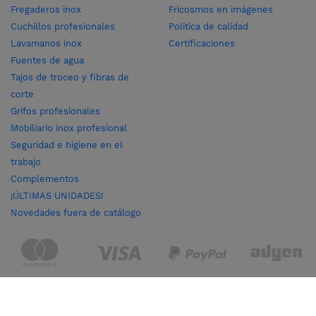
Fregaderos inox
Fricosmos en imágenes
Cuchillos profesionales
Política de calidad
Lavamanos inox
Certificaciones
Fuentes de agua
Tajos de troceo y fibras de
corte
Grifos profesionales
Mobiliario inox profesional
Seguridad e higiene en el
trabajo
Complementos
¡ÚLTIMAS UNIDADES!
Novedades fuera de catálogo