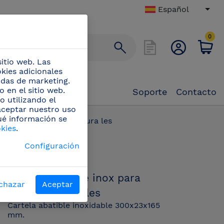
Español
0
itio web. Las
okies adicionales
didas de marketing.
 en el sitio web.
Soporte
Contacto
o utilizando el
 aceptar nuestro uso
ué información se
e inox para estantes mura les
okies
.
PN:
Configuración
421254
Cartela abatible inox para
chazar
Aceptar
estantes mura les
Cartela abatible inoxidable 300x23x165
mm.