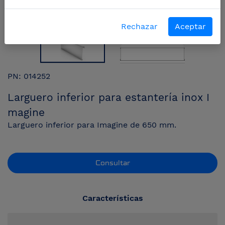
Rechazar
Aceptar
PN: 014252
Larguero inferior para estantería inox I
magine
Larguero inferior para Imagine de 650 mm.
Consultar
Características