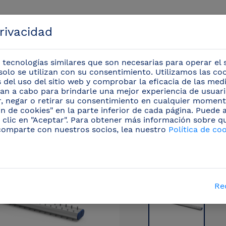
privacidad
 tecnologías similares que son necesarias para operar el s
solo se utilizan con su consentimiento. Utilizamos las co
is del uso del sitio web y comprobar la eficacia de las me
evan a cabo para brindarle una mejor experiencia de usuario
Eventos
r, negar o retirar su consentimiento en cualquier moment
n de cookies" en la parte inferior de cada página. Puede
 clic en "Aceptar". Para obtener más información sobre q
ox
/
Estanterías inox Imagine©
(20)
/
Soporte vert
comparte con nuestros socios, lea nuestro
Política de co
Re