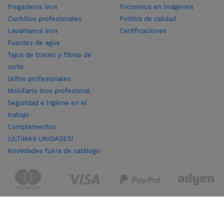
Fregaderos inox
Fricosmos en imágenes
Cuchillos profesionales
Política de calidad
Lavamanos inox
Certificaciones
Fuentes de agua
Tajos de troceo y fibras de
corte
Grifos profesionales
Mobiliario inox profesional
Seguridad e higiene en el
trabajo
Complementos
¡ÚLTIMAS UNIDADES!
Novedades fuera de catálogo