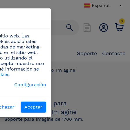
Español
0
itio web. Las
okies adicionales
didas de marketing.
 en el sitio web.
Soporte
Contacto
o utilizando el
 aceptar nuestro uso
ué información se
ical para estantería inox Im agine
okies
.
PN:
Configuración
013602
Soporte vertical para
chazar
Aceptar
estantería inox Im agine
Soporte para Imagine de 1700 mm.