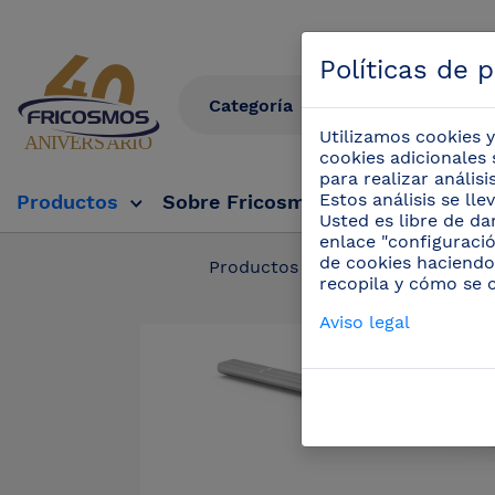
Políticas de 
Utilizamos cookies y
cookies adicionales 
para realizar anális
Estos análisis se ll
Productos
Sobre Fricosmos
Fricosmos Tv
Usted es libre de da
enlace "configuració
de cookies haciendo
Productos
/
Estanterías in
recopila y cómo se 
Aviso legal