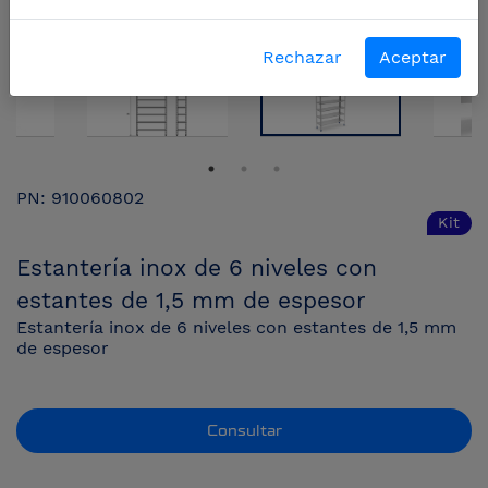
Rechazar
Aceptar
PN: 910060802
Kit
Estantería inox de 6 niveles con
estantes de 1,5 mm de espesor
Estantería inox de 6 niveles con estantes de 1,5 mm
de espesor
Consultar