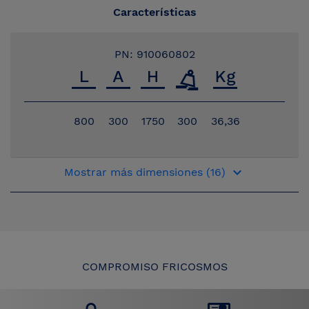
Características
PN: 910060802
800
300
1750
300
36,36
keyboard_arrow_down
Mostrar más dimensiones (16)
COMPROMISO FRICOSMOS