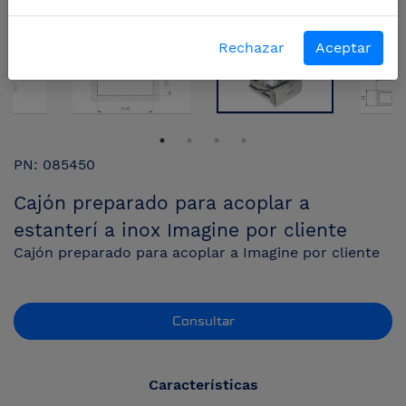
Rechazar
Aceptar
PN: 085450
Cajón preparado para acoplar a
estanterí a inox Imagine por cliente
Cajón preparado para acoplar a Imagine por cliente
Consultar
Características