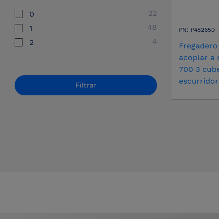
22
0
48
1
PN: P452650
4
2
Fregadero
acoplar a 
700 3 cub
escurridor
Filtrar