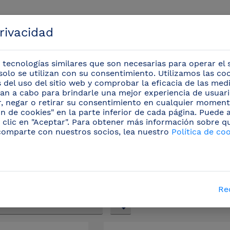
privacidad
 tecnologías similares que son necesarias para operar el s
solo se utilizan con su consentimiento. Utilizamos las co
is del uso del sitio web y comprobar la eficacia de las me
evan a cabo para brindarle una mejor experiencia de usuario
Eventos
r, negar o retirar su consentimiento en cualquier moment
n de cookies" en la parte inferior de cada página. Puede
 clic en "Aceptar". Para obtener más información sobre q
/
Fregaderos inox
/
Fregaderos inox para acoplar
comparte con nuestros socios, lea nuestro
Política de co
regaderos inox para acoplar a mueb
Re