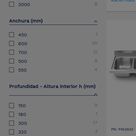
8
2000
Anchura (mm)
1
450
30
600
31
700
9
500
4
550
Profundidad - Altura interior h (mm)
9
150
1
180
17
300
PN: P452632
3
320