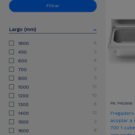
Filtrar
Largo (mm)
6
1800
2
450
4
600
2
700
5
800
12
1000
10
1200
6
PN: P452606
1300
12
1400
Fregadero
acoplar a 
2
1500
700 1 cube
6
1600
escurrido