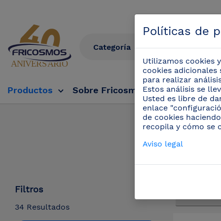
Políticas de 
Utilizamos cookies y
cookies adicionales 
para realizar anális
Estos análisis se ll
Productos
Sobre Fricosmos
Fricosmos Tv
Usted es libre de da
enlace "configuració
de cookies haciendo
Productos
recopila y cómo se 
F
Aviso legal
Filtros
34 Resultados