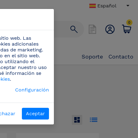
Español
0
itio web. Las
okies adicionales
didas de marketing.
 en el sitio web.
Soporte
Contacto
o utilizando el
 aceptar nuestro uso
ué información se
 a mueble
(34)
okies
.
le
Configuración
chazar
Aceptar