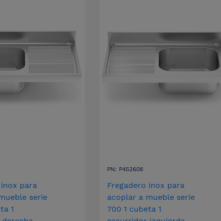
PN: P452608
 inox para
Fregadero inox para
mueble serie
acoplar a mueble serie
ta 1
700 1 cubeta 1
r derecha
escurridor izquierda