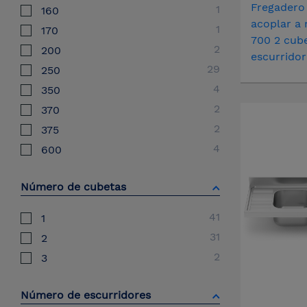
Fregadero
1
160
acoplar a 
1
170
700 2 cube
2
200
escurrido
29
250
4
350
2
370
2
375
4
600
Número de cubetas
41
1
31
2
2
3
Número de escurridores