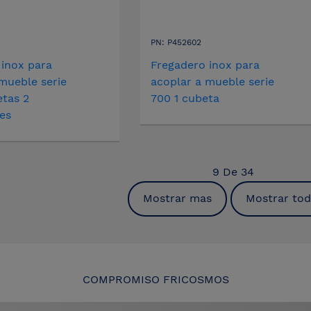
PN: P452602
 inox para
Fregadero inox para
mueble serie
acoplar a mueble serie
etas 2
700 1 cubeta
es
9
De
34
Mostrar mas
Mostrar to
COMPROMISO FRICOSMOS