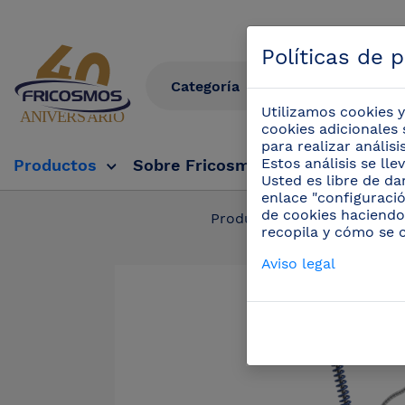
Políticas de 
Utilizamos cookies y
cookies adicionales 
para realizar anális
Estos análisis se ll
Productos
Sobre Fricosmos
Fricosmos Tv
Usted es libre de da
enlace "configuració
de cookies haciendo
Productos
/
Grifos p
recopila y cómo se 
Aviso legal