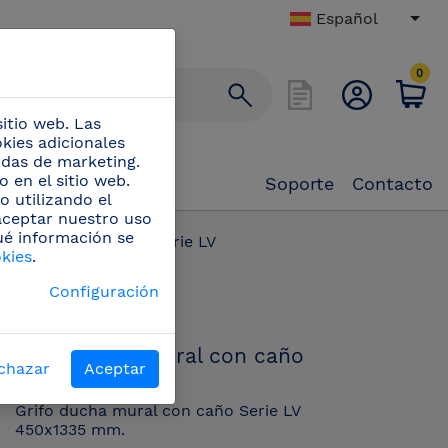
Español
0
itio web. Las
okies adicionales
didas de marketing.
 en el sitio web.
Soporte
Contacto
o utilizando el
 aceptar nuestro uso
ué información se
cha mural con caño Serie LV
okies
.
PN:
Configuración
463044
Grifo ducha mural con caño
chazar
Aceptar
Serie LV
Grifo ducha mural con caño Serie LV
450x1335 mm.