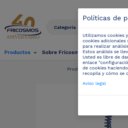
Políticas de 
Utilizamos cookies y
cookies adicionales 
para realizar anális
Estos análisis se ll
Productos
Sobre Fricosmos
Fricosmos Tv
Usted es libre de da
enlace "configuració
de cookies haciendo
Productos
/
Grifos p
recopila y cómo se 
Aviso legal