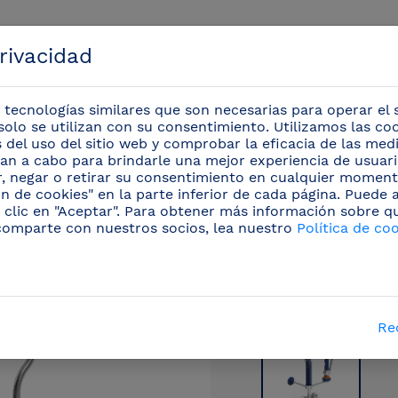
privacidad
 tecnologías similares que son necesarias para operar el s
solo se utilizan con su consentimiento. Utilizamos las co
is del uso del sitio web y comprobar la eficacia de las me
evan a cabo para brindarle una mejor experiencia de usuario
Eventos
r, negar o retirar su consentimiento en cualquier moment
n de cookies" en la parte inferior de cada página. Puede
 clic en "Aceptar". Para obtener más información sobre q
rofesionales
/
Grifos ducha sobremesa
(30)
/
Grif
comparte con nuestros socios, lea nuestro
Política de co
Re