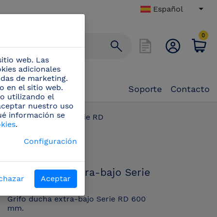
Español
0
itio web. Las
okies adicionales
didas de marketing.
 en el sitio web.
Soporte
Contacto
o utilizando el
 aceptar nuestro uso
ué información se
o ducha extra-bajo Serie RD
okies
.
PN:
Configuración
463080
Grifo ducha extra-bajo Serie
chazar
Aceptar
RD
Grifo ducha extra-bajo Serie RD 600
mm.