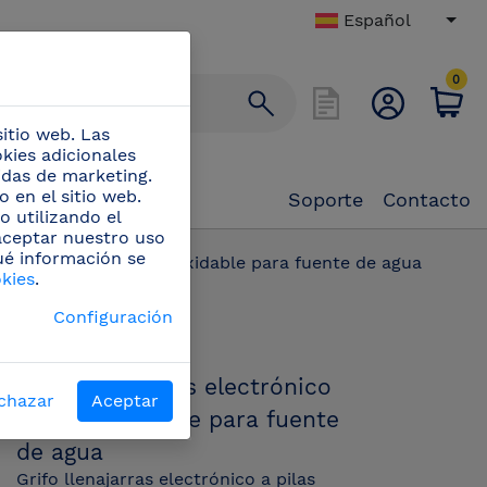
Español
0
itio web. Las
okies adicionales
didas de marketing.
 en el sitio web.
Soporte
Contacto
o utilizando el
 aceptar nuestro uso
ué información se
s electrónico acero inoxidable para fuente de agua
okies
.
PN:
Configuración
464254
Grifo llenajarras electrónico
chazar
Aceptar
acero inoxidable para fuente
de agua
Grifo llenajarras electrónico a pilas