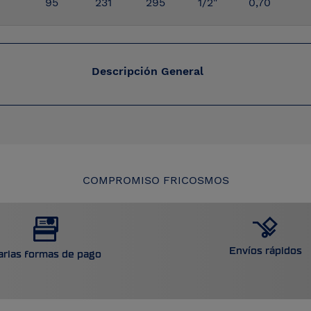
95
231
295
1/2"
0,70
Descripción General
COMPROMISO FRICOSMOS
Envíos rápidos
arias formas de pago