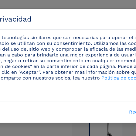
privacidad
 tecnologías similares que son necesarias para operar el s
solo se utilizan con su consentimiento. Utilizamos las co
is del uso del sitio web y comprobar la eficacia de las me
evan a cabo para brindarle una mejor experiencia de usuario
Eventos
r, negar o retirar su consentimiento en cualquier moment
n de cookies" en la parte inferior de cada página. Puede
 clic en "Aceptar". Para obtener más información sobre q
os para fuentes de agua potable
(5)
/
Grifo llenajarra
comparte con nuestros socios, lea nuestro
Política de co
Re