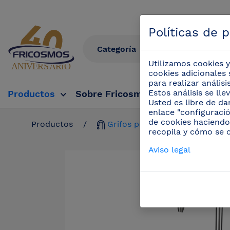
Políticas de 
Utilizamos cookies y
cookies adicionales 
para realizar anális
Estos análisis se ll
Productos
Sobre Fricosmos
Fricosmos Tv
Usted es libre de da
enlace "configuració
de cookies haciendo
Productos
/
Grifos profesionales
/
Grif
recopila y cómo se 
Aviso legal