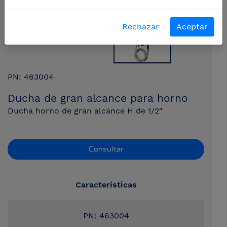
Rechazar
Aceptar
PN: 463004
Ducha de gran alcance para horno
Ducha horno de gran alcance H de 1/2"
Consultar
Características
PN: 463004