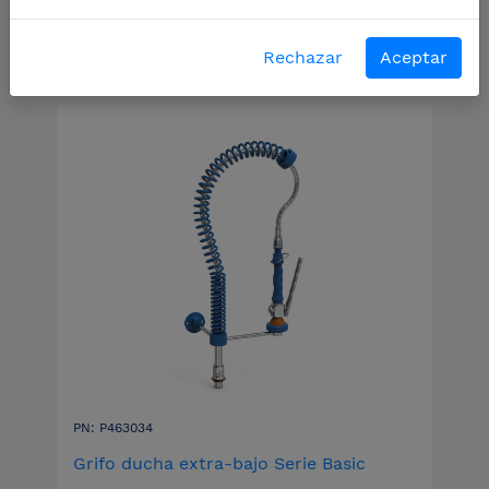
Filtros
Rechazar
Aceptar
PN: P463034
Grifo ducha extra-bajo Serie Basic