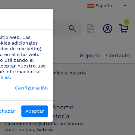
Español
0
itio web. Las
okies adicionales
didas de marketing.
 en el sitio web.
Soporte
Contacto
o utilizando el
 aceptar nuestro uso
ué información se
nos autónomo electrónico a batería
okies
.
PN:
Configuración
061464
Lavamanos autónomo
chazar
Aceptar
electrónico a batería
Lavamanos registrable autónomo
electrónico a batería