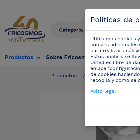
Políticas de 
Utilizamos cookies y
cookies adicionales 
para realizar anális
Estos análisis se ll
Productos
Sobre Fricosmos
Fricosmos Tv
Usted es libre de da
enlace "configuració
de cookies haciendo
Productos
/
Lavamanos inox
recopila y cómo se 
Aviso legal