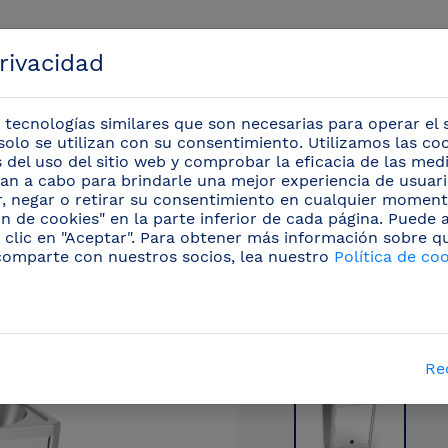
privacidad
 tecnologías similares que son necesarias para operar el s
solo se utilizan con su consentimiento. Utilizamos las co
is del uso del sitio web y comprobar la eficacia de las me
evan a cabo para brindarle una mejor experiencia de usuario
Eventos
r, negar o retirar su consentimiento en cualquier moment
n de cookies" en la parte inferior de cada página. Puede
 clic en "Aceptar". Para obtener más información sobre q
/
Lavamanos inox autónomo portátil
(12)
/
Lavama
comparte con nuestros socios, lea nuestro
Política de co
Re