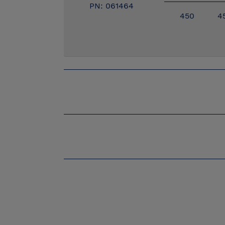
PN: 061464
450
4