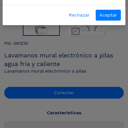
Rechazar
Aceptar
PN: 061210
Lavamanos mural electrónico a pilas
agua fría y caliente
Lavamanos mural electrónico a pilas
Consultar
Características