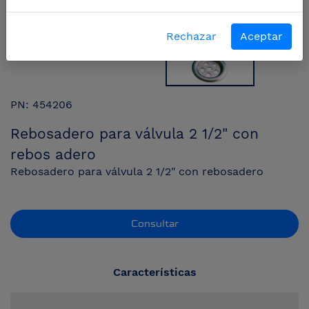
Rechazar
Aceptar
PN: 454206
Rebosadero para válvula 2 1/2" con
rebos adero
Rebosadero para válvula 2 1/2" con rebosadero
Consultar
Características