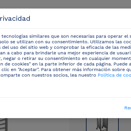
privacidad
 tecnologías similares que son necesarias para operar el s
solo se utilizan con su consentimiento. Utilizamos las co
is del uso del sitio web y comprobar la eficacia de las me
evan a cabo para brindarle una mejor experiencia de usuario
Eventos
r, negar o retirar su consentimiento en cualquier moment
n de cookies" en la parte inferior de cada página. Puede
 clic en "Aceptar". Para obtener más información sobre q
iario inox profesional
/
Carros
(23)
/
Carro bandej
comparte con nuestros socios, lea nuestro
Política de co
Re