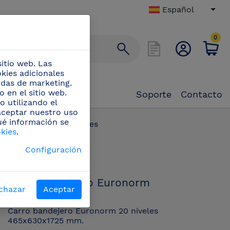
Español
0
itio web. Las
okies adicionales
didas de marketing.
 en el sitio web.
Soporte
Contacto
o utilizando el
 aceptar nuestro uso
ué información se
ero Euronorm 20 niveles
okies
.
PN:
Configuración
476010
Carro bandejero Euronorm
chazar
Aceptar
20 niveles
Carro bandejero Euronorm 20 niveles
465x630x1725 mm.