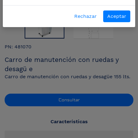
Rechazar
Aceptar
PN: 481070
Carro de manutención con ruedas y
desagü e
Carro de manutención con ruedas y desagüe 155 lts.
Consultar
Características