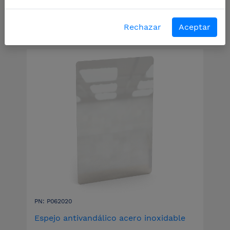
Filtros
Rechazar
Aceptar
PN: P062020
Espejo antivandálico acero inoxidable