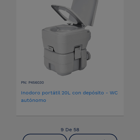
PN: P456030
Inodoro portátil 20L con depósito - WC
autónomo
9
De
58