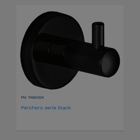
PN: P460304
Perchero serie black