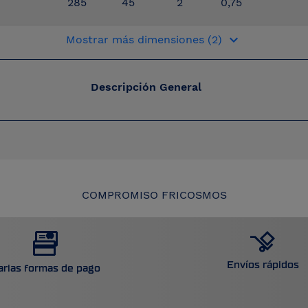
285
45
2
0,75
keyboard_arrow_down
Mostrar más dimensiones (2)
Descripción General
COMPROMISO FRICOSMOS
Envíos rápidos
arias formas de pago