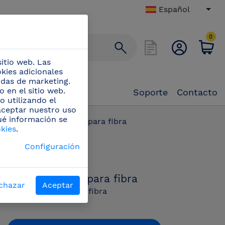
Español
0
itio web. Las
okies adicionales
didas de marketing.
 en el sitio web.
Soporte
Contacto
o utilizando el
 aceptar nuestro uso
ué información se
)
/
Calzo elevador para fibra
okies
.
PN:
Configuración
035010
Calzo elevador para fibra
chazar
Aceptar
Calzo elevador para fibra