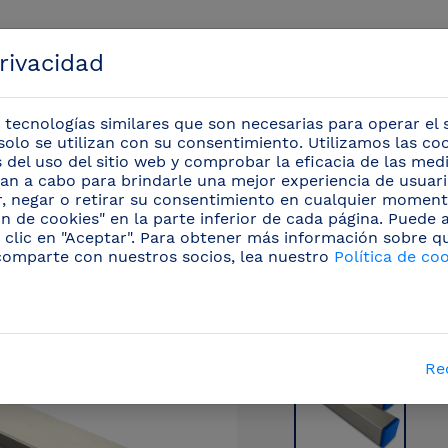
privacidad
 tecnologías similares que son necesarias para operar el s
solo se utilizan con su consentimiento. Utilizamos las co
is del uso del sitio web y comprobar la eficacia de las me
evan a cabo para brindarle una mejor experiencia de usuario
Eventos
r, negar o retirar su consentimiento en cualquier moment
n de cookies" en la parte inferior de cada página. Puede
 clic en "Aceptar". Para obtener más información sobre q
eo y fibras de corte
/
Accesorios para tajos y fibras
(9
comparte con nuestros socios, lea nuestro
Política de co
Re