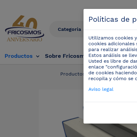
Políticas de 
Utilizamos cookies y
cookies adicionales 
para realizar anális
Estos análisis se ll
Productos
Sobre Fricosmos
Fricosmos Tv
Usted es libre de da
enlace "configuració
de cookies haciendo
Productos
/
Tajos de troc
recopila y cómo se 
Aviso legal