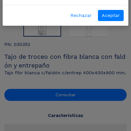
Rechazar
Aceptar
PN: 030352
Tajo de troceo con fibra blanca con fald
ón y entrepaño
Tajo fibr blanca c/faldón c/entrep 400x400x900 mm.
Consultar
Características