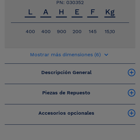
PN: 030352
400
400
900
200
145
15,10
keyboard_arrow_down
Mostrar más dimensiones (6)
Descripción General
Piezas de Repuesto
Accesorios opcionales