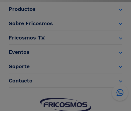
Productos
Sobre Fricosmos
Fricosmos T.V.
Eventos
Soporte
Contacto