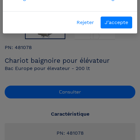
Rejeter
J'accepte
PN: 481078
Chariot baignoire pour élévateur
Bac Europe pour élevateur - 200 lt
Consulter
Caractéristique
PN: 481078