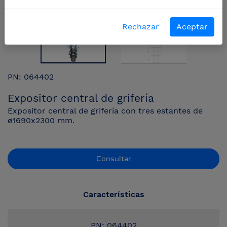
Rechazar
Aceptar
PN: 064402
Expositor central de grifería
Expositor central de grifería con tres estantes de
ø1690x2300 mm.
Consultar
Características
PN: 064402